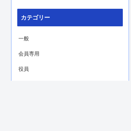
カテゴリー
一般
会員専用
役員
警親会
連合会