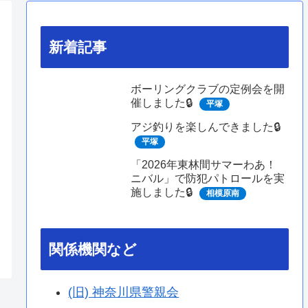
新着記事
ボーリングクラブの定例会を開
催しました🔒
平塚
アジ釣りを楽しんできました🔒
平塚
「2026年東林間サマーわあ！
ニバル」で防犯パトロールを実
施しました🔒
相模原南
関係機関など
(旧) 神奈川県警親会