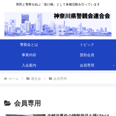
県民と警察を結ぶ「架け橋」として各種活動を行っています
警親会とは
トピック
事業内容
賛助会員
入会案内
会員専用
ホーム
連合会
会員専用
会員専用
未解決事件の情報提供を呼びかけ