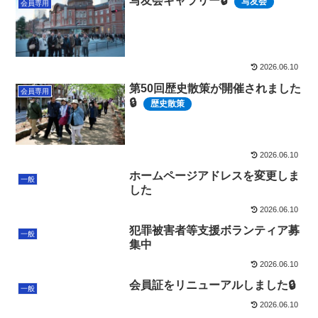
写友会ギャラリー🔒
写友会
会員専用
2026.06.10
第50回歴史散策が開催されました
会員専用
🔒
歴史散策
2026.06.10
ホームページアドレスを変更しま
一般
した
2026.06.10
犯罪被害者等支援ボランティア募
一般
集中
2026.06.10
会員証をリニューアルしました🔒
一般
2026.06.10