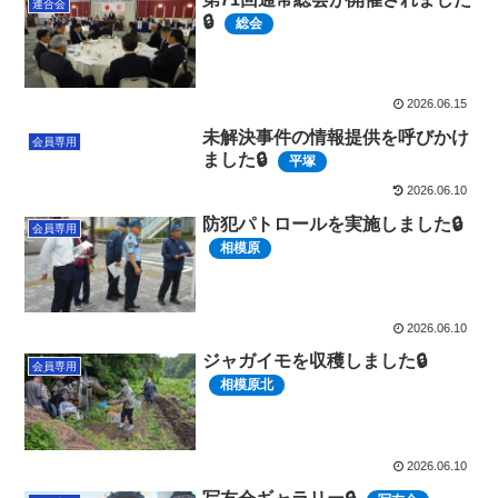
連合会
🔒
総会
2026.06.15
未解決事件の情報提供を呼びかけ
会員専用
ました🔒
平塚
2026.06.10
防犯パトロールを実施しました🔒
会員専用
相模原
2026.06.10
ジャガイモを収穫しました🔒
会員専用
相模原北
2026.06.10