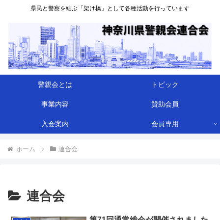
県民と警察を結ぶ「架け橋」として各種活動を行っています
警親会とは
トピック
事業内容
賛助会員
入会案内
会員専用
ホーム
連合会
連合会
第71回通常総会が開催されました