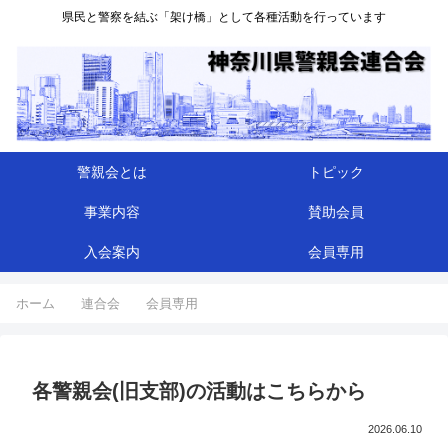
県民と警察を結ぶ「架け橋」として各種活動を行っています
警親会とは
トピック
事業内容
賛助会員
入会案内
会員専用
ホーム
連合会
会員専用
各警親会(旧支部)の活動はこちらから
2026.06.10