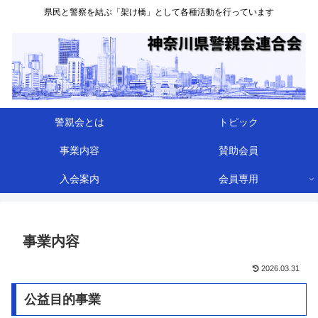
県民と警察を結ぶ「架け橋」として各種活動を行っています
警親会とは
トピック
事業内容
賛助会員
入会案内
会員専用
事業内容
2026.03.31
公益目的事業